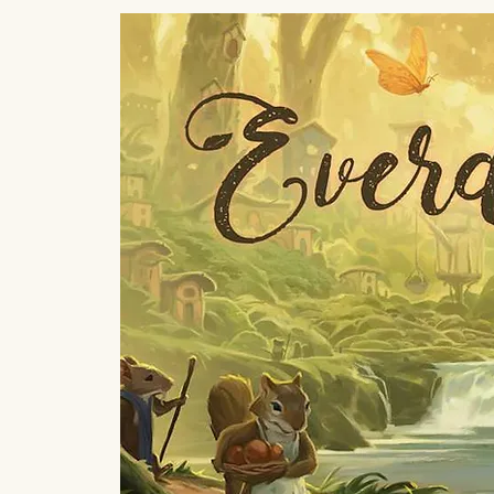
Início
Catálogo de Jogos
Sobre Nós
Liga Alba
Cardápio
Whatsapp