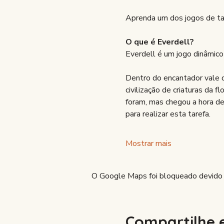
Sobre
Vagas totais:
 4
Valor: 
R$ 15 / pessoa
Aprenda um dos jogos de tab
O que é Everdell?
Everdell é um jogo dinâmico
Dentro do encantador vale d
civilização de criaturas da 
foram, mas chegou a hora de 
para realizar esta tarefa.
Mostrar mais
O Google Maps foi bloqueado devido às