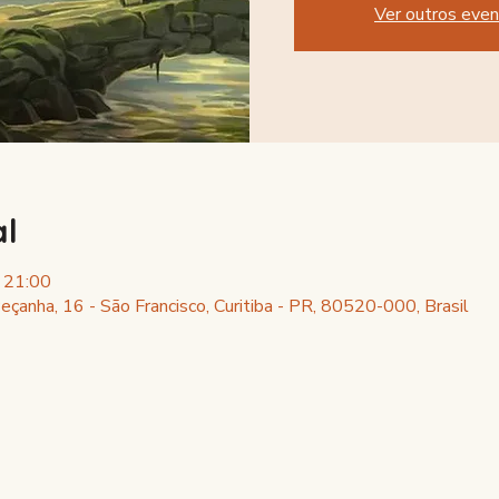
O registro está f
Ver outros eve
al
– 21:00
eçanha, 16 - São Francisco, Curitiba - PR, 80520-000, Brasil